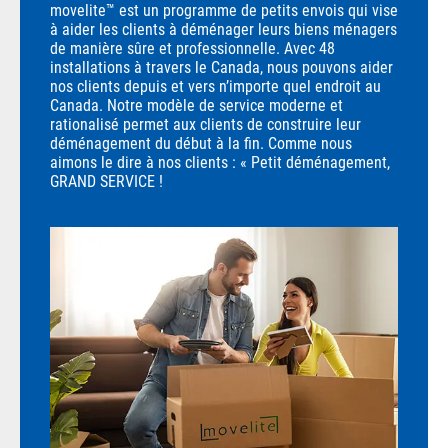
movelite™ est un programme de petits envois qui vise
à aider les clients à déménager leurs biens ménagers
de manière sûre et professionnelle. Avec 48
installations à travers le Canada, nous pouvons aider
nos clients depuis et vers n’importe quel endroit au
Canada. Notre modèle de service moderne et
rationalisé permet aux clients de construire leur
déménagement du début à la fin. Comme nous
aimons le dire à nos clients : « Petit déménagement,
GRAND SERVICE !