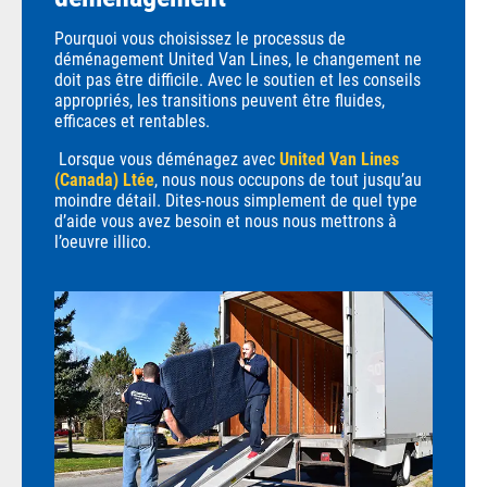
Pourquoi vous choisissez le processus de
déménagement United Van Lines, le changement ne
doit pas être difficile. Avec le soutien et les conseils
appropriés, les transitions peuvent être fluides,
efficaces et rentables.
Lorsque vous déménagez avec
United Van Lines
(Canada) Ltée
, nous nous occupons de tout jusqu’au
moindre détail. Dites-nous simplement de quel type
d’aide vous avez besoin et nous nous mettrons à
l’oeuvre illico.